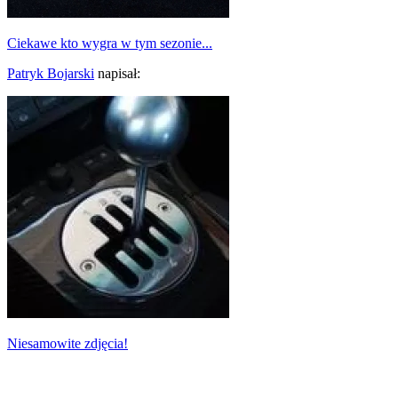
Ciekawe kto wygra w tym sezonie...
Patryk Bojarski
napisał:
Niesamowite zdjęcia!