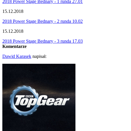
2018 Power Stage Bednary - 1 runda 27.01
15.12.2018
2018 Power Stage Bednary - 2 runda 10.02
15.12.2018
2018 Power Stage Bednary - 3 runda 17.03
Komentarze
Dawid Karasek
napisał: