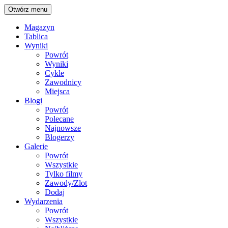
Otwórz menu
Magazyn
Tablica
Wyniki
Powrót
Wyniki
Cykle
Zawodnicy
Miejsca
Blogi
Powrót
Polecane
Najnowsze
Blogerzy
Galerie
Powrót
Wszystkie
Tylko filmy
Zawody/Zlot
Dodaj
Wydarzenia
Powrót
Wszystkie