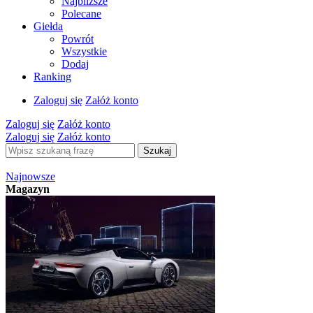
Najbliższe
Polecane
Giełda
Powrót
Wszystkie
Dodaj
Ranking
Zaloguj się
Załóż konto
Zaloguj się
Załóż konto
Zaloguj się
Załóż konto
Szukaj
Najnowsze
Magazyn