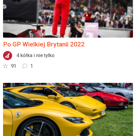
Po GP Wielkiej Brytanii 2022
4 kółka i nie tylko
91
1