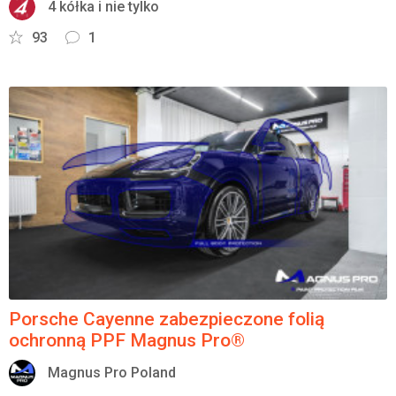
4 kółka i nie tylko
93
1
Porsche Cayenne zabezpieczone folią
ochronną PPF Magnus Pro®
Magnus Pro Poland