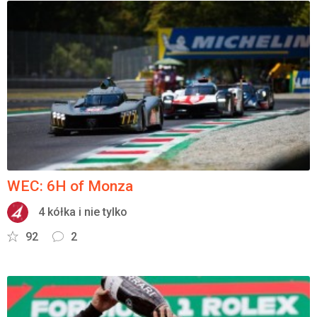
WEC: 6H of Monza
4 kółka i nie tylko
92
2