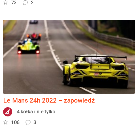
73
2
Le Mans 24h 2022 – zapowiedź
4 kółka i nie tylko
106
3