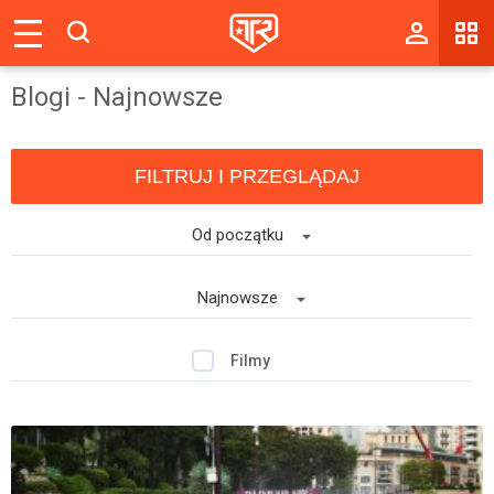
Magazyn
Blogi - Najnowsze
Tablica
Wyniki
FILTRUJ I PRZEGLĄDAJ
Blogi
Od początku
Galerie
Wydarzenia
Najnowsze
Giełda
Filmy
Ranking
Zaloguj się