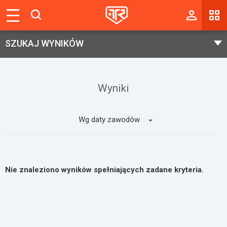
Magazyn
SZUKAJ WYNIKÓW
Tablica
Wyniki
Wyniki
Blogi
Galerie
Wg daty zawodów
Wydarzenia
Giełda
Nie znaleziono wyników spełniających zadane kryteria.
Ranking
Zaloguj się