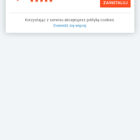
ZAINSTALUJ
Korzystając z serwisu akceptujesz politykę cookies.
Dowiedz się więcej
TurboRebels to platforma społecznościowa i
aplikacja mobilna dla fanów motoryzacji.
INFORMACJE I KONTAKT
Baza wiedzy (F.A.Q.)