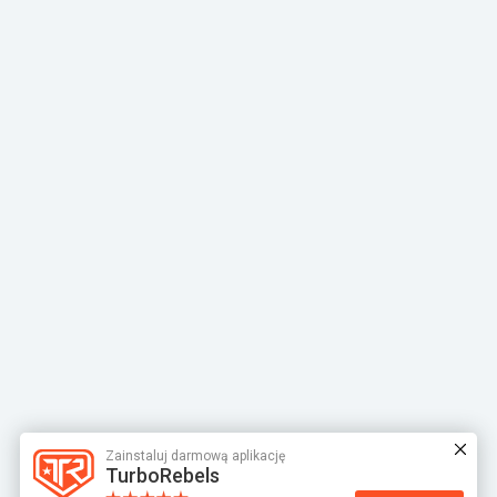
Zainstaluj darmową aplikację
TurboRebels