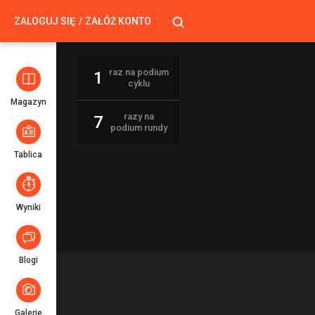
ZALOGUJ SIĘ
ZAŁÓŻ KONTO
raz na podium
1
cyklu
Magazyn
razy na
7
podium rundy
Tablica
Wyniki
Blogi
Galerie