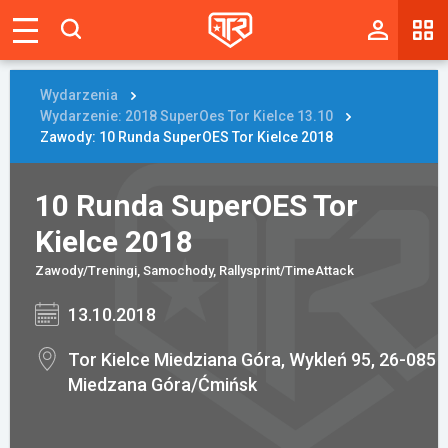
Magazyn
Tablica
Wydarzenia
Wydarzenie: 2018 SuperOes Tor Kielce 13.10
Wyniki
Zawody: 10 Runda SuperOES Tor Kielce 2018
Blogi
10 Runda SuperOES Tor
Galerie
Kielce 2018
Wydarzenia
Zawody/Treningi, Samochody, Rallysprint/TimeAttack
13.10.2018
Giełda
Ranking
Tor Kielce Miedziana Góra, Wykleń 95, 26-085
Miedzana Góra/Ćmińsk
Zaloguj się