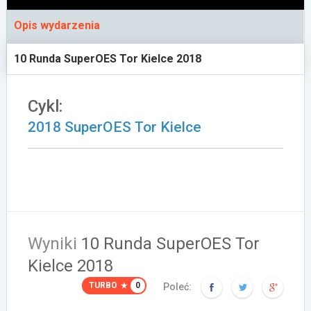
Załóż konto
Opis wydarzenia
10 Runda SuperOES Tor Kielce 2018
Cykl:
2018 SuperOES Tor Kielce
Wyniki
10 Runda SuperOES Tor
Kielce 2018
TURBO
0
Poleć: