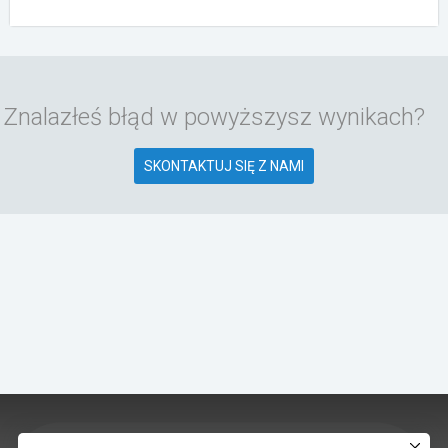
Znalazłeś błąd w powyższysz wynikach?
SKONTAKTUJ SIĘ Z NAMI