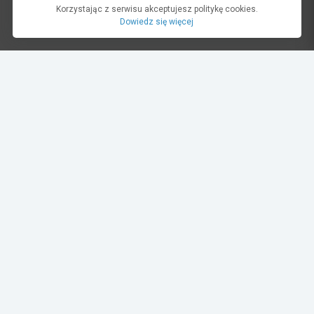
Korzystając z serwisu akceptujesz politykę cookies.
Dowiedz się więcej
dariusz oltuszyk
18.08.2023 20:55
610_8333
mistrzostwa polski
eliminacja
Album:
V Runda MPRC + FIA CEZ Poznan