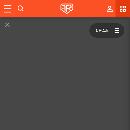
Magazyn
Tablica
Wyniki
Blogi
Galerie
Wydarzenia
Giełda
Ranking
Zaloguj się