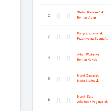
Stefan Radzimiński
2
Roman Urban
Patrycjusz Kruślak
3
Przemysław Szymański
Adam Wojtanka
4
Roman Nowak
Marek Zawadzki
5
Marta Stańczyk
Marcin Kurp
6
Arkadiusz Pogorzelski