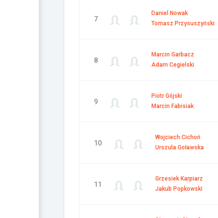
Daniel Nowak
7
Tomasz Przysuszyński
Marcin Garbacz
8
Adam Cegielski
Piotr Gójski
9
Marcin Fabisiak
Wojciech Cichoń
10
Urszula Goławska
Grzesiek Karpiarz
11
Jakub Popkowski