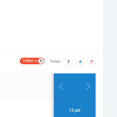
TURBO
0
Poleć:
15 pkt