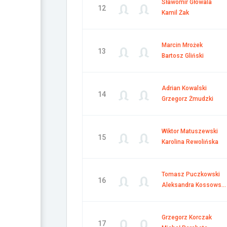
Sławomir Głowala
12
Kamil Żak
Marcin Mrożek
13
Bartosz Gliński
Adrian Kowalski
14
Grzegorz Żmudzki
Wiktor Matuszewski
15
Karolina Rewolińska
Tomasz Puczkowski
16
Aleksandra Kossowska
Grzegorz Korczak
17