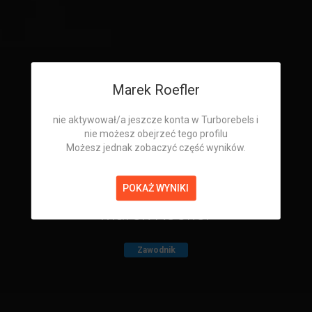
Marek Roefler
nie aktywował/a jeszcze konta w Turborebels i
nie możesz obejrzeć tego profilu
Możesz jednak zobaczyć część wyników.
POKAŻ WYNIKI
Marek Roefler
Zawodnik