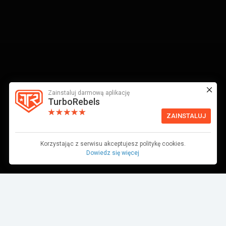
Zainstaluj darmową aplikację
TurboRebels
ZAINSTALUJ
Korzystając z serwisu akceptujesz politykę cookies.
Dowiedz się więcej
Dane pochodzą z bazy danych TurboRebels. Wciąż pracujemy nad ich
aktualnością.