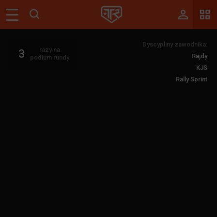
Magazyn
Dyscypliny zawodnika:
Tablica
razy na
3
Rajdy
podium rundy
Wyniki
KJS
Rally Sprint
Blogi
Galerie
Wydarzenia
Giełda
Ranking
Zaloguj się