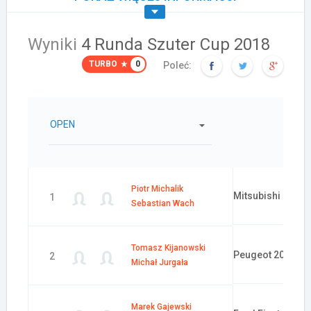
Wyniki
4 Runda Szuter Cup 2018
TURBO
0
Poleć:
OPEN
Samochód:
Piotr Michalik
Mitsubishi Lance
1
Sebastian Wach
Tomasz Kijanowski
Peugeot 208 R2
2
Michał Jurgała
Marek Gajewski