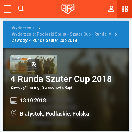
Magazyn
Tablica
Wydarzenia
Wydarzenie: Podlaski Sprint - Szuter Cup - Runda IV
Wyniki
Zawody: 4 Runda Szuter Cup 2018
Blogi
Galerie
4 Runda Szuter Cup 2018
Wydarzenia
Zawody/Treningi, Samochody, Rajd
Giełda
13.10.2018
Ranking
Białystok, Podlaskie, Polska
Zaloguj się