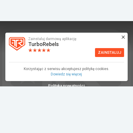
Zainstaluj darmową aplikację
TurboRebels to platforma społecznościowa i
TurboRebels
aplikacja mobilna dla fanów motoryzacji.
ZAINSTALUJ
INFORMACJE I KONTAKT
Baza wiedzy (F.A.Q.)
Korzystając z serwisu akceptujesz politykę cookies.
Dowiedz się więcej
Regulamin
Polityka prywatności
Kontakt
Dla Mediów
©2026 TurboRebels