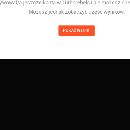
tywował/a jeszcze konta w Turborebels i nie możesz obej
Możesz jednak zobaczyć część wyników.
POKAŻ WYNIKI
Patrycjusz Kruślak
Zawodnik