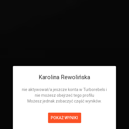
Karolina Rewolińska
nie aktywował/a jeszcze konta w Turborebels i
nie możesz obejrzeć tego profilu
Możesz jednak zobaczyć część wyników.
POKAŻ WYNIKI
Karolina Rewolińska