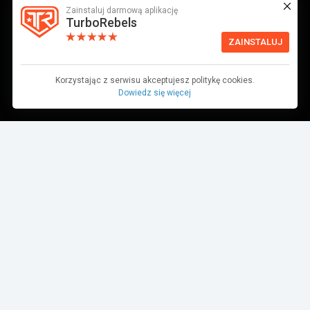
Zainstaluj darmową aplikację
TurboRebels
ZAINSTALUJ
Korzystając z serwisu akceptujesz politykę cookies.
Dowiedz się więcej
Dane pochodzą z bazy danych TurboRebels. Wciąż pracujemy nad ich
aktualnością.
MIEJSCE W ZAWODACH
1