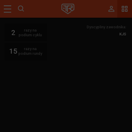
Magazyn
Dyscypliny zawodnika:
Tablica
razy na
2
KJS
podium cyklu
Wyniki
razy na
15
Blogi
podium rundy
Galerie
Wydarzenia
Giełda
Ranking
Zaloguj się