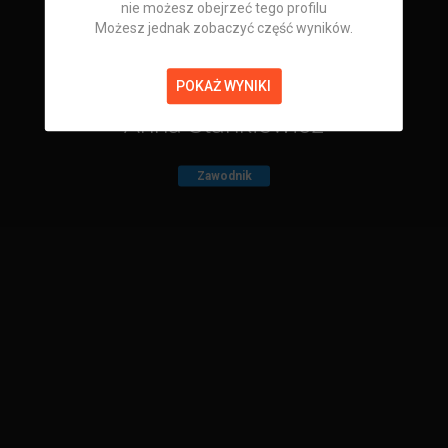
nie możesz obejrzeć tego profilu
Możesz jednak zobaczyć część wyników.
POKAŻ WYNIKI
Anna Stankiewicz
Zawodnik