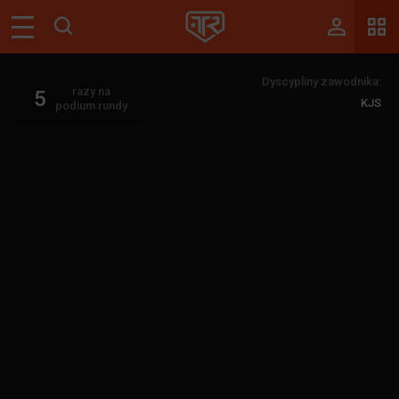
Magazyn
Dyscypliny zawodnika:
Tablica
razy na
5
KJS
podium rundy
Wyniki
Blogi
Galerie
Wydarzenia
Giełda
Ranking
Zaloguj się