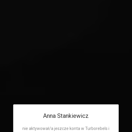
Anna Stankiewicz
nie aktywował/a jeszcze konta w Turborebels i