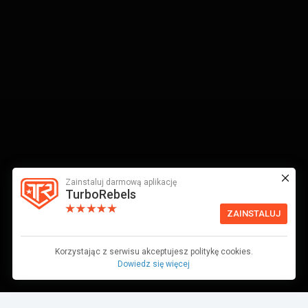
Zainstaluj darmową aplikację
TurboRebels
ZAINSTALUJ
Korzystając z serwisu akceptujesz politykę cookies.
Dowiedz się więcej