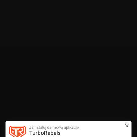
Zainstaluj darmową aplikację
TurboRebels