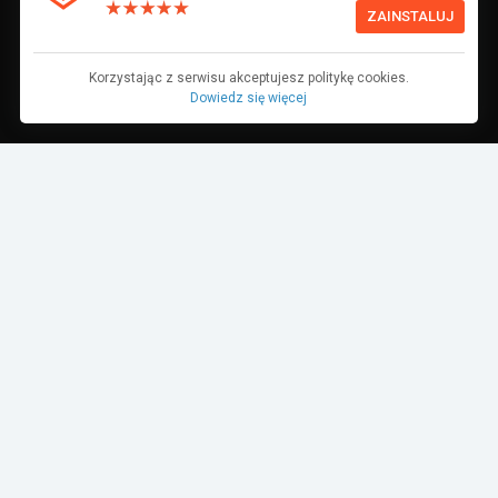
ZAINSTALUJ
Korzystając z serwisu akceptujesz politykę cookies.
Dowiedz się więcej
AKTYWNOŚĆ
OBSERWOWANI
AKTYWNOŚĆ
OBSERWOWANI
Bruno Piwoński
1
79
obserwujący
obserwowanych