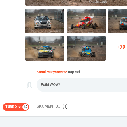
+79 
Kamil Marynowicz
napisał
Fotki WOW!
SKOMENTUJ
(1)
TURBO
49