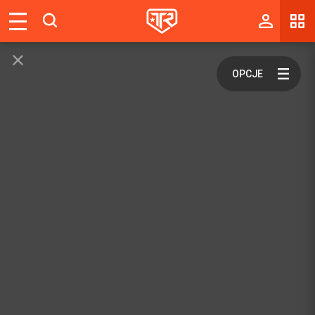
Magazyn
Tablica
Wyniki
Blogi
Galerie
Wydarzenia
Giełda
Ranking
Zaloguj się