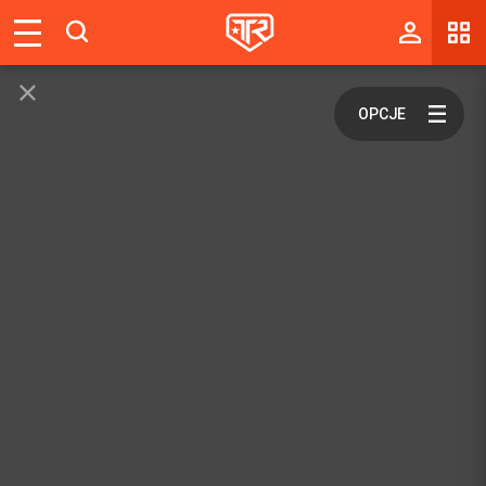
Magazyn
Tablica
Wyniki
Blogi
Galerie
Wydarzenia
Giełda
Ranking
Zaloguj się