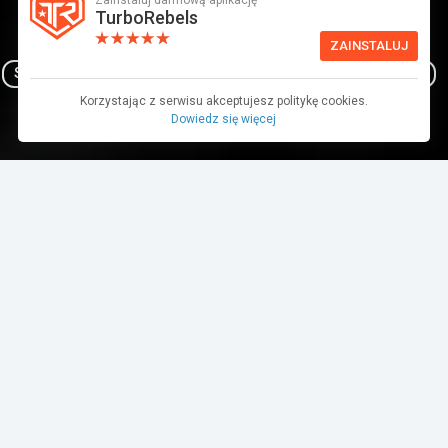
Zainstaluj darmową aplikację
TurboRebels
mx5
felieton
mazda
roadster
prentki
ZAINSTALUJ
SAMOCHÓD
humor
sportowy
tekst
artykuł
Korzystając z serwisu akceptujesz politykę cookies.
Dowiedz się więcej
Poleć:
Na wstępie muszę powiedzieć, że jeśli ten
felieton nie ma sensu to reklamacji nie
uwzględnia się coś tam barabara z farmaceutą
po zejściu od kasy.
Chodzi o to, że mimo, iż mamy maj, a na zewnątrz
jest prawie 30 stopni to jakimś cudem udało mi się