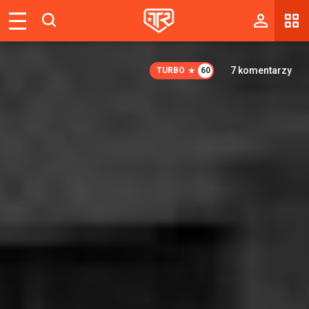
Magazyn
Tablica
7
komentarzy
TURBO
60
Wyniki
Blogi
Galerie
Wydarzenia
Giełda
Ranking
Zaloguj się