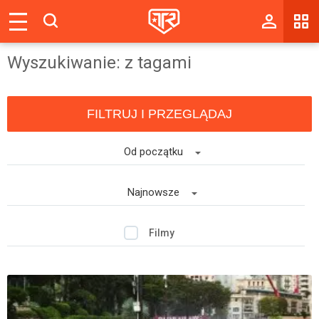
Magazyn
Wyszukiwanie: z tagami
Tablica
Wyniki
FILTRUJ I PRZEGLĄDAJ
Blogi
Od początku
Galerie
Wydarzenia
Najnowsze
Giełda
Filmy
Ranking
Zaloguj się