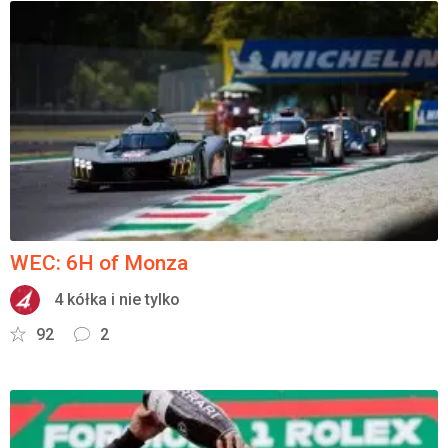
WEC: 6H of Monza
4 kółka i nie tylko
92
2