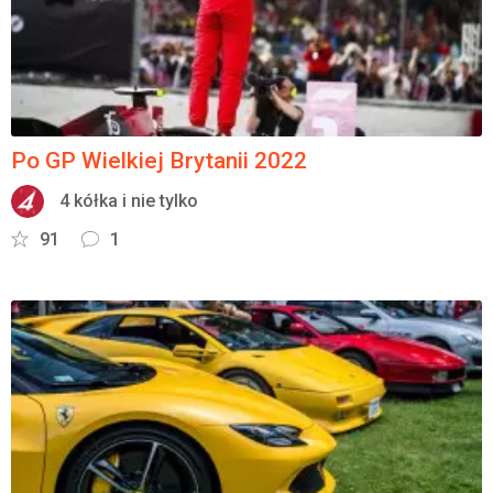
Po GP Wielkiej Brytanii 2022
4 kółka i nie tylko
91
1