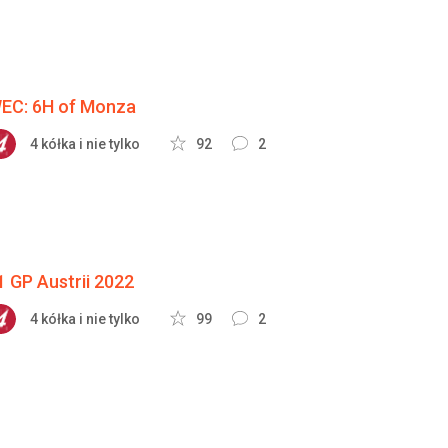
EC: 6H of Monza
4 kółka i nie tylko
92
2
1 GP Austrii 2022
4 kółka i nie tylko
99
2