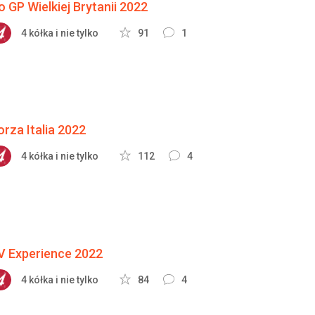
o GP Wielkiej Brytanii 2022
4 kółka i nie tylko
91
1
orza Italia 2022
4 kółka i nie tylko
112
4
V Experience 2022
4 kółka i nie tylko
84
4