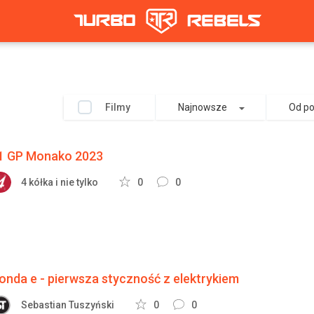
Filmy
Najnowsze
Od p
1 GP Monako 2023
4 kółka i nie tylko
0
0
onda e - pierwsza styczność z elektrykiem
Sebastian Tuszyński
0
0