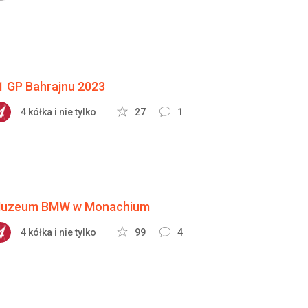
1 GP Bahrajnu 2023
4 kółka i nie tylko
27
1
uzeum BMW w Monachium
4 kółka i nie tylko
99
4