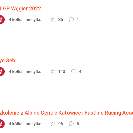
1 GP Węgier 2022
4 kółka i nie tylko
85
1
ye Seb
4 kółka i nie tylko
113
4
zkolenie z Alpine Centre Katowice i Fastline Racing Ac
4 kółka i nie tylko
96
5