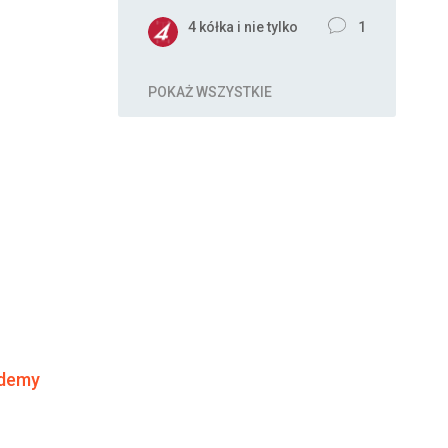
4 kółka i nie tylko
1
POKAŻ WSZYSTKIE
ademy