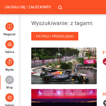
ZALOGUJ SIĘ
ZAŁÓŻ KONTO
Wyszukiwanie: z tagami
Magazyn
FILTRUJ I PRZEGLĄDAJ
F
Tablica
Wyniki
Blogi
H
Galerie