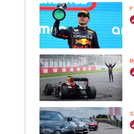
F
B
S