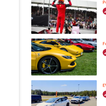
P
F
E