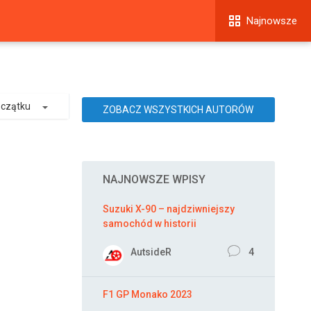
Najnowsze
oczątku
ZOBACZ WSZYSTKICH AUTORÓW
NAJNOWSZE WPISY
Suzuki X-90 – najdziwniejszy
samochód w historii
AutsideR
4
F1 GP Monako 2023