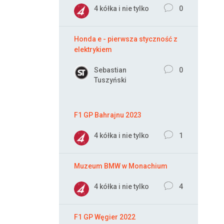
4 kółka i nie tylko
0
Honda e - pierwsza styczność z
elektrykiem
Sebastian
0
Tuszyński
F1 GP Bahrajnu 2023
4 kółka i nie tylko
1
Muzeum BMW w Monachium
4 kółka i nie tylko
4
F1 GP Węgier 2022