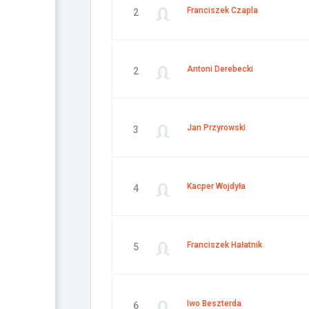
Franciszek Czapla
2
Antoni Derebecki
2
Jan Przyrowski
3
Kacper Wojdyła
4
Franciszek Hałatnik
5
Iwo Beszterda
6