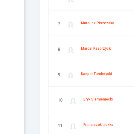
Mateusz Piszczako
7
Marcel Kasprzycki
8
Kacper Turoboyski
9
Eryk Siemieniecki
10
Franciszek Liszka
11