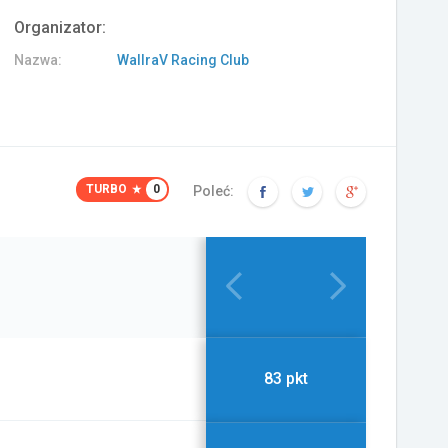
Organizator:
Nazwa:
WallraV Racing Club
TURBO
0
Poleć:
83 pkt