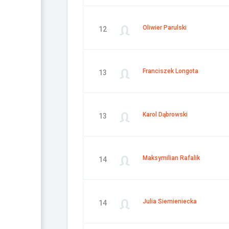
Oliwier Parulski
12
Franciszek Longota
13
Karol Dąbrowski
13
Maksymilian Rafalik
14
Julia Siemieniecka
14