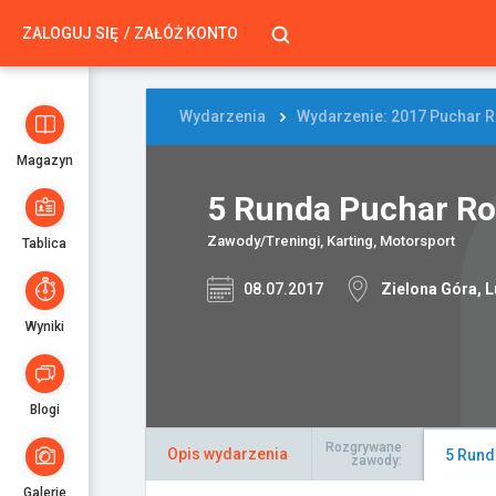
ZALOGUJ SIĘ
ZAŁÓŻ KONTO
Wydarzenia
Wydarzenie: 2017 Puchar R
Magazyn
5 Runda Puchar Ro
Zawody/Treningi, Karting, Motorsport
Tablica
08.07.2017
Zielona Góra, L
Wyniki
Blogi
Rozgrywane
Opis wydarzenia
5 Rund
zawody:
Galerie