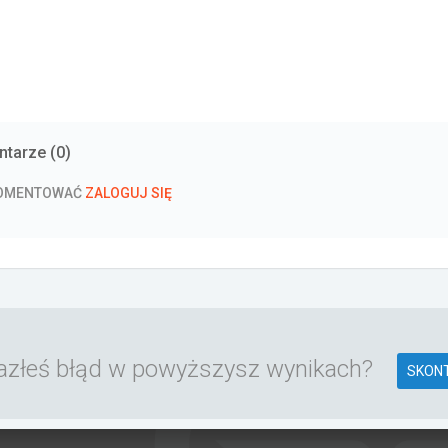
tarze (
0
)
KOMENTOWAĆ
ZALOGUJ SIĘ
azłeś błąd w powyższysz wynikach?
SKONT