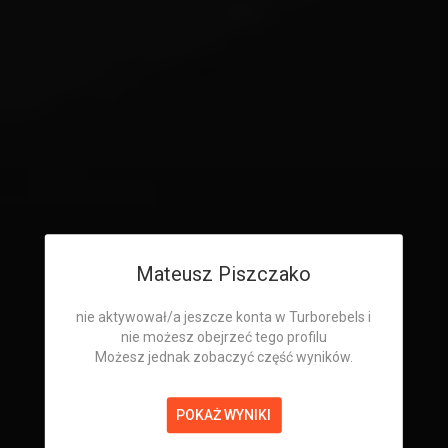
Mateusz Piszczako
nie aktywował/a jeszcze konta w Turborebels i
nie możesz obejrzeć tego profilu
Możesz jednak zobaczyć część wyników.
POKAŻ WYNIKI