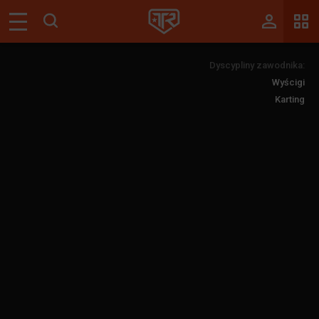
Magazyn
Dyscypliny zawodnika:
Tablica
Wyścigi
Wyniki
Karting
Blogi
Galerie
Wydarzenia
Giełda
Ranking
Zaloguj się