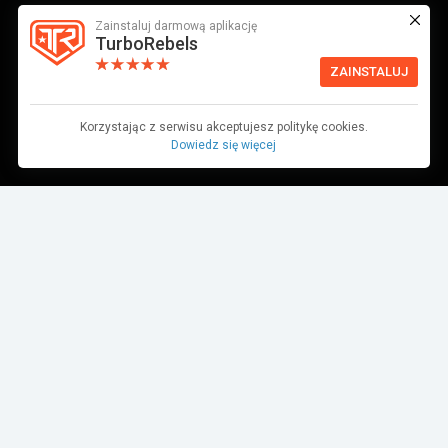
Zainstaluj darmową aplikację
TurboRebels
ZAINSTALUJ
Korzystając z serwisu akceptujesz politykę cookies.
Dowiedz się więcej
Dane pochodzą z bazy danych TurboRebels. Wciąż pracujemy nad ich
aktualnością.
MIEJSCE W ZAWODACH
1