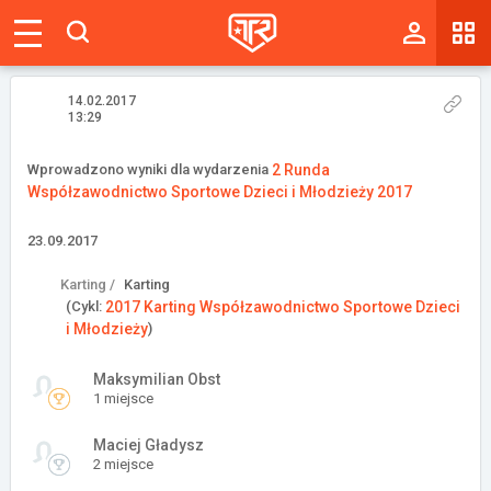
Magazyn
Tablica
14.02.2017
13:29
Wyniki
Wprowadzono wyniki dla wydarzenia
2 Runda
Współzawodnictwo Sportowe Dzieci i Młodzieży 2017
Blogi
23.09.2017
Galerie
Karting /
Karting
Wydarzenia
(Cykl:
2017 Karting Współzawodnictwo Sportowe Dzieci
i Młodzieży
)
Giełda
Maksymilian Obst
Ranking
1 miejsce
Maciej Gładysz
2 miejsce
Zaloguj się