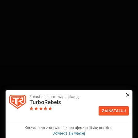
Zainstaluj darmową aplikację
TurboRebels
ZAINSTALUJ
Korzystając z serwisu akceptujesz politykę cookies.
Dowiedz się więcej