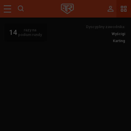
Magazyn
Dyscypliny zawodnika:
Tablica
razy na
14
Wyścigi
podium rundy
Wyniki
Karting
Blogi
Galerie
Wydarzenia
Giełda
Ranking
Zaloguj się