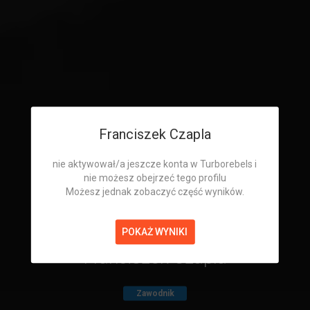
Franciszek Czapla
nie aktywował/a jeszcze konta w Turborebels i
nie możesz obejrzeć tego profilu
Możesz jednak zobaczyć część wyników.
POKAŻ WYNIKI
Franciszek Czapla
Zawodnik