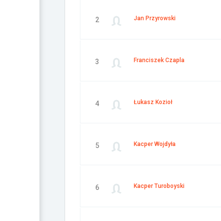
Jan Przyrowski
2
Franciszek Czapla
3
Łukasz Kozioł
4
Kacper Wojdyła
5
Kacper Turoboyski
6