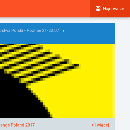
Najnowsze
ostwa Polski - Poznań 21-23.07
lenge Poland 2017
+1 więcej