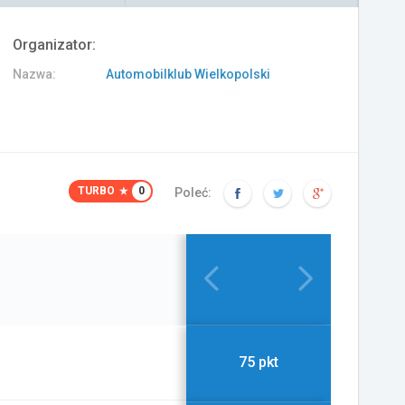
Organizator:
Nazwa:
Automobilklub Wielkopolski
TURBO
0
Poleć:
75 pkt