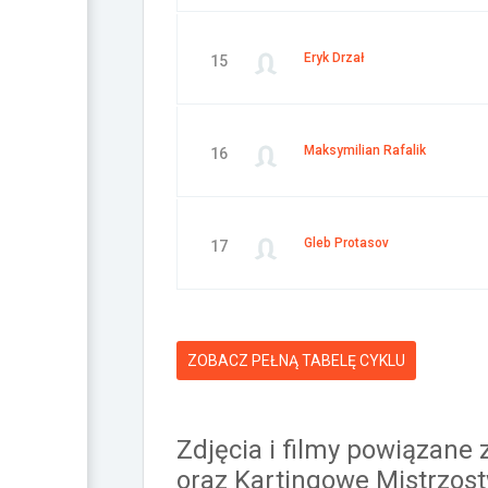
Eryk Drzał
15
Maksymilian Rafalik
16
Gleb Protasov
17
ZOBACZ PEŁNĄ TABELĘ CYKLU
Zdjęcia i filmy powiązan
oraz Kartingowe Mistrzost