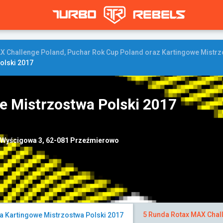
X Challenge Poland, Puchar Rok Cup Poland oraz Kartingowe Mistrz
olski 2017
e Mistrzostwa Polski 2017
. Wyścigowa 3, 62-081 Przeźmierowo
5 Runda Rotax MAX Chal
a Kartingowe Mistrzostwa Polski 2017