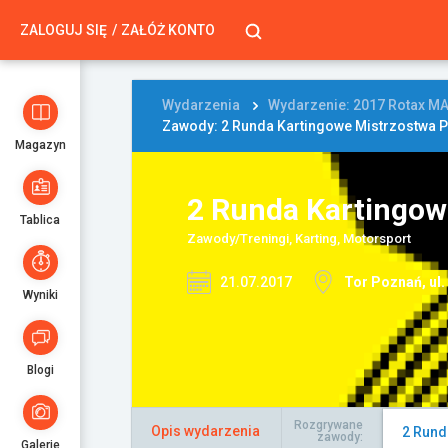
ZALOGUJ SIĘ
ZAŁÓŻ KONTO
Wydarzenia
Wydarzenie: 2017 Rotax MA
Zawody: 2 Runda Kartingowe Mistrzostwa P
Magazyn
2 Runda Kartingow
Tablica
Zawody/Treningi, Karting, Motorsport
21.07.2017
Tor Poznań, ul
Wyniki
Blogi
Rozgrywane
Opis wydarzenia
2 Rund
zawody:
Galerie