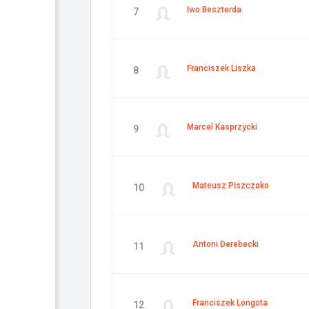
Iwo Beszterda
7
Franciszek Liszka
8
Marcel Kasprzycki
9
Mateusz Piszczako
10
Antoni Derebecki
11
Franciszek Longota
12