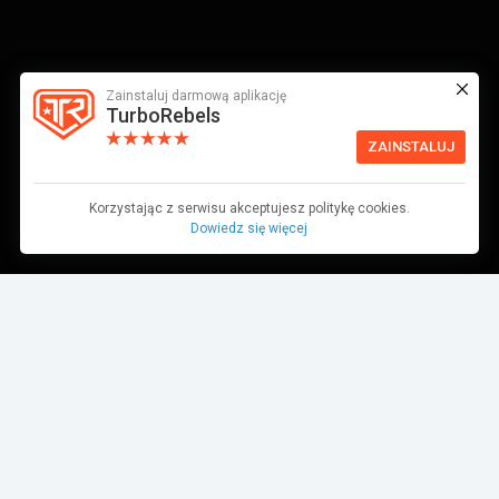
Zainstaluj darmową aplikację
TurboRebels
ZAINSTALUJ
Korzystając z serwisu akceptujesz politykę cookies.
Dowiedz się więcej
Dane pochodzą z bazy danych TurboRebels. Wciąż pracujemy nad ich
aktualnością.
MIEJSCE W ZAWODACH