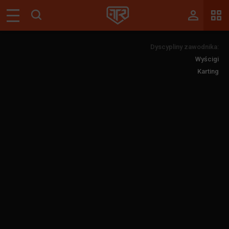
Magazyn
Dyscypliny zawodnika:
Tablica
Wyścigi
Wyniki
Karting
Blogi
Galerie
Wydarzenia
Giełda
Ranking
Zaloguj się