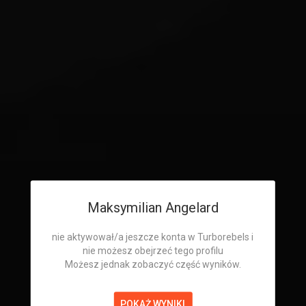
Maksymilian Angelard
nie aktywował/a jeszcze konta w Turborebels i
nie możesz obejrzeć tego profilu
Możesz jednak zobaczyć część wyników.
POKAŻ WYNIKI