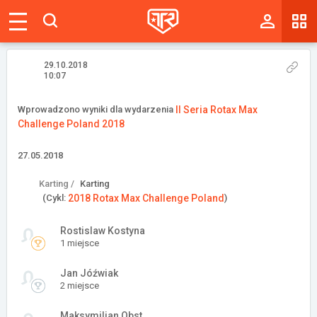
Magazyn
Tablica
29.10.2018
10:07
Wyniki
Wprowadzono wyniki dla wydarzenia
II Seria Rotax Max
Challenge Poland 2018
Blogi
27.05.2018
Galerie
Karting /
Karting
Wydarzenia
(Cykl:
2018 Rotax Max Challenge Poland
)
Giełda
Rostislaw Kostyna
1 miejsce
Ranking
Jan Jóźwiak
2 miejsce
Zaloguj się
Maksymilian Obst