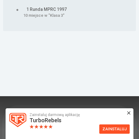
1 Runda MPRC 1997
10 miejsce w "Klasa 3"
Zainstaluj darmową aplikację
TurboRebels to platforma społecznościowa i
TurboRebels
aplikacja mobilna dla fanów motoryzacji.
ZAINSTALUJ
INFORMACJE I KONTAKT