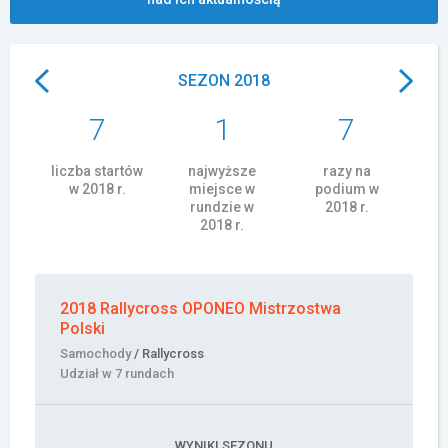
Załóż konto
SEZON 2018
7
1
7
liczba startów
najwyższe
razy na
w 2018 r.
miejsce w
podium w
rundzie w
2018 r.
2018 r.
2018 Rallycross OPONEO Mistrzostwa
Polski
Samochody
/ Rallycross
Udział w 7 rundach
WYNIKI SEZONU