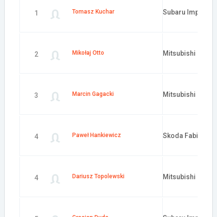
Tomasz Kuchar
Subaru Impreza 
1
Mikołaj Otto
Mitsubishi Lance
2
Marcin Gagacki
Mitsubishi Lance
3
Paweł Hankiewicz
Skoda Fabia MKI
4
Dariusz Topolewski
Mitsubishi Lance
4