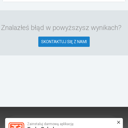
Znalazłeś błąd w powyższysz wynikach?
SKONTAKTUJ SIĘ Z NAMI
Zainstaluj darmową aplikację
TurboRebels to platforma społecznościowa i