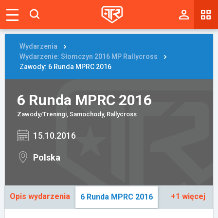
Magazyn
Tablica
Wydarzenia
Wydarzenie: Słomczyn 2016 MP Rallycross
Wyniki
Zawody: 6 Runda MPRC 2016
Blogi
6 Runda MPRC 2016
Galerie
Zawody/Treningi, Samochody, Rallycross
Wydarzenia
15.10.2016
Giełda
Polska
Ranking
Opis wydarzenia
+1 więcej
6 Runda MPRC 2016
Zaloguj się