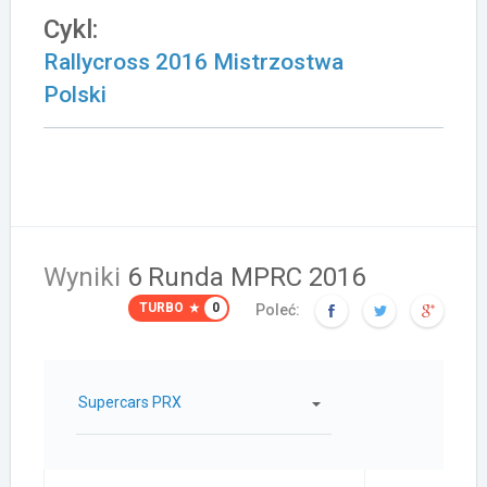
Cykl:
Załóż konto
Rallycross 2016 Mistrzostwa
Polski
Wyniki
6 Runda MPRC 2016
TURBO
0
Poleć:
Supercars PRX
Samochód: