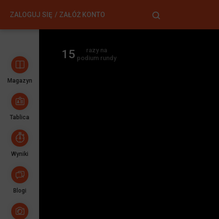
ZALOGUJ SIĘ
ZAŁÓŻ KONTO
razy na
15
podium rundy
Magazyn
Tablica
Wyniki
Blogi