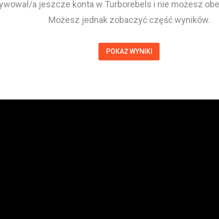
tywował/a jeszcze konta w Turborebels i nie możesz obej
Możesz jednak zobaczyć część wyników.
POKAŻ WYNIKI
Tomasz Łoza
Zawodnik