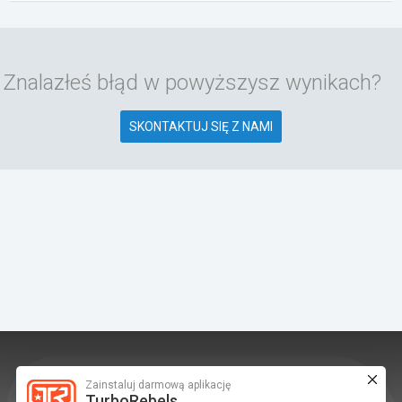
Znalazłeś błąd w powyższysz wynikach?
SKONTAKTUJ SIĘ Z NAMI
Zainstaluj darmową aplikację
TurboRebels to platforma społecznościowa i
TurboRebels