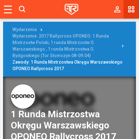
Magazyn
Tablica
Wydarzenia
Wydarzenie: 2017 Rallycross OPONEO: 1 Runda
Wyniki
Mistrzostw Polski, 1 runda Mistrzostw O.
Warszawskiego , 1 runda Mistrzostwa O.
Bydgoskiego (Tor Słomczyn 08-09.04)
Blogi
Zawody: 1 Runda Mistrzostwa Okręgu Warszawskiego
OPONEO Rallycross 2017
Galerie
Wydarzenia
Giełda
Ranking
1 Runda Mistrzostwa
Okręgu Warszawskiego
OPONEO Rallycross 2017
Zaloguj się