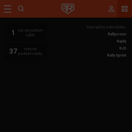
Magazyn
Dyscypliny zawodnika:
Tablica
raz na podium
1
Rallycross
cyklu
Wyniki
Rajdy
KJS
razy na
37
Blogi
podium rundy
Rally Sprint
Galerie
Wydarzenia
Giełda
Ranking
Zaloguj się