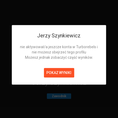
Jerzy Szynkiewicz
nie aktywował/a jeszcze konta w Turborebels i
nie możesz obejrzeć tego profilu
Możesz jednak zobaczyć część wyników.
POKAŻ WYNIKI
Jerzy Szynkiewicz
Zawodnik