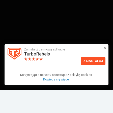
Zainstaluj darmową aplikację
TurboRebels
ZAINSTALUJ
Korzystając z serwisu akceptujesz politykę cookies.
Dowiedz się więcej
Dane pochodzą z bazy danych TurboRebels. Wciąż pracujemy nad ich
aktualnością.