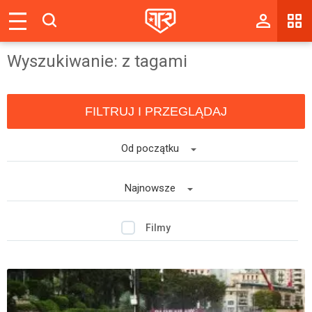
Magazyn
Wyszukiwanie: z tagami
Tablica
Wyniki
FILTRUJ I PRZEGLĄDAJ
Blogi
Od początku
Galerie
Wydarzenia
Najnowsze
Giełda
Filmy
Ranking
Zaloguj się