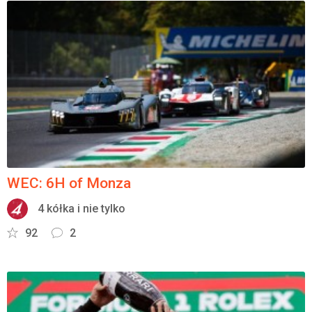
WEC: 6H of Monza
4 kółka i nie tylko
92
2