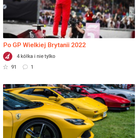
Po GP Wielkiej Brytanii 2022
4 kółka i nie tylko
91
1