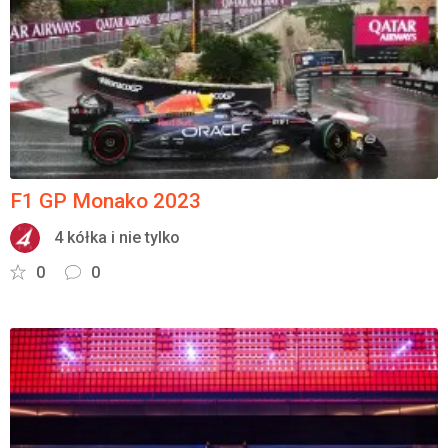
Załóż konto
F1 GP Monako 2023
4 kółka i nie tylko
0
0