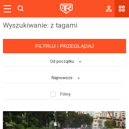
Magazyn
Wyszukiwanie: z tagami
Tablica
Wyniki
FILTRUJ I PRZEGLĄDAJ
Blogi
Od początku
Galerie
Wydarzenia
Najnowsze
Giełda
Filmy
Ranking
Zaloguj się