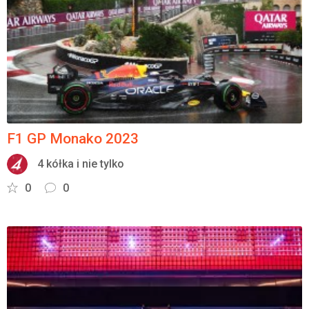
Załóż konto
F1 GP Monako 2023
4 kółka i nie tylko
0
0