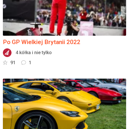
Po GP Wielkiej Brytanii 2022
4 kółka i nie tylko
91
1