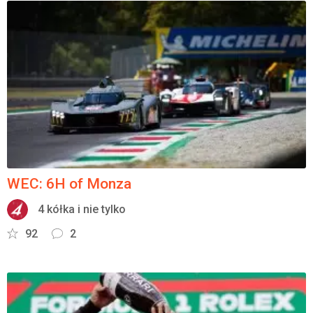
WEC: 6H of Monza
4 kółka i nie tylko
92
2