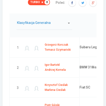
TURBO
0
Poleć:
Klasyfikacja Generalna
Samochód:
Grzegorz Korczak
Subaru Legacy
1
Tomasz Szymański
Igor Bartołd
BMW 318is
2
Andrzej Kornela
Krzysztof Cieślak
Fiat SC
3
Marlena Cieślak
Piotr Gójski