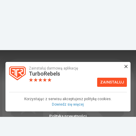
Zainstaluj darmową aplikację
TurboRebels to platforma społecznościowa i
TurboRebels
aplikacja mobilna dla fanów motoryzacji.
ZAINSTALUJ
INFORMACJE I KONTAKT
Baza wiedzy (F.A.Q.)
Korzystając z serwisu akceptujesz politykę cookies.
Dowiedz się więcej
Regulamin
Polityka prywatności
Kontakt