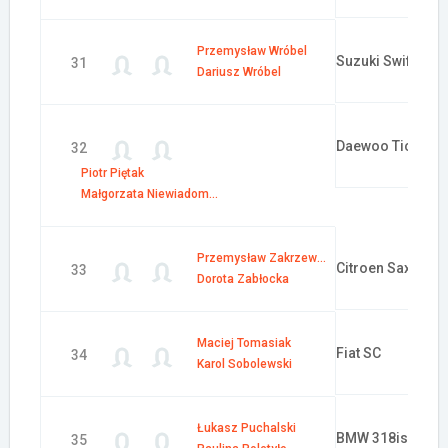
Przemysław Wróbel
Suzuki Swift
31
Dariusz Wróbel
Daewoo Tico
32
Piotr Piętak
Małgorzata Niewiadomska
Przemysław Zakrzewski
Citroen Saxo
33
Dorota Zabłocka
Maciej Tomasiak
Fiat SC
34
Karol Sobolewski
Łukasz Puchalski
BMW 318is
35