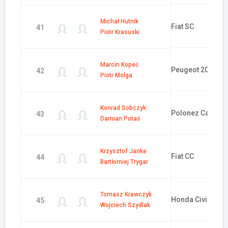
Michał Hutnik
Fiat SC
41
Piotr Krasuski
Marcin Kopeć
Peugeot 205
42
Piotr Molga
Konrad Sobczyk
Polonez Caro
43
Damian Potaś
Krzysztof Janke
Fiat CC
44
Bartłomiej Trygar
Tomasz Krawczyk
Honda Civic
45
Wojciech Szydlak