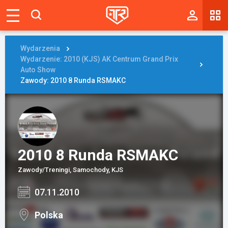
Magazyn
Tablica
Wydarzenia
Wydarzenie: 2010 (KJS) AK Centrum Grand Prix
Wyniki
Auto Show
Zawody: 2010 8 Runda RSMAKC
Blogi
Galerie
Wydarzenia
2010 8 Runda RSMAKC
Giełda
Zawody/Treningi, Samochody, KJS
Ranking
07.11.2010
Polska
Zaloguj się