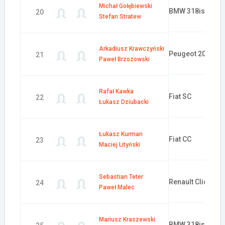
Michał Gołębiewski
BMW 318is
20
Stefan Stratew
Arkadiusz Krawczyński
Peugeot 205
21
Paweł Brzozowski
Rafał Kawka
Fiat SC
22
Łukasz Dziubacki
Łukasz Kurman
Fiat CC
23
Maciej Lityński
Sebastian Teter
Renault Clio
24
Paweł Malec
Mariusz Kraszewski
BMW 318is