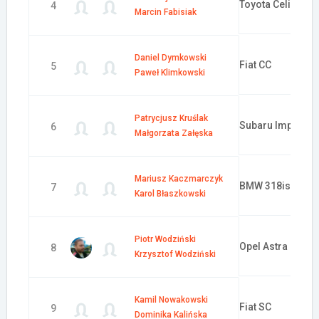
Toyota Celica
4
Marcin Fabisiak
Daniel Dymkowski
Fiat CC
5
Paweł Klimkowski
Patrycjusz Kruślak
Subaru Impreza
6
Małgorzata Załęska
Mariusz Kaczmarczyk
BMW 318is
7
Karol Błaszkowski
Piotr Wodziński
Opel Astra
8
Krzysztof Wodziński
Kamil Nowakowski
Fiat SC
9
Dominika Kalińska