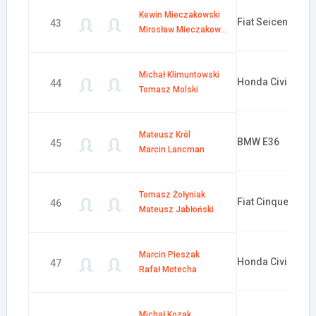
Kewin Mieczakowski
Fiat Seicento
43
Mirosław Mieczakowski
Michał Klimuntowski
Honda Civic
44
Tomasz Molski
Mateusz Król
BMW E36
45
Marcin Lancman
Tomasz Żołyniak
Fiat Cinquecento
46
Mateusz Jabłoński
Marcin Pieszak
Honda Civic
47
Rafał Motecha
Michał Kozak