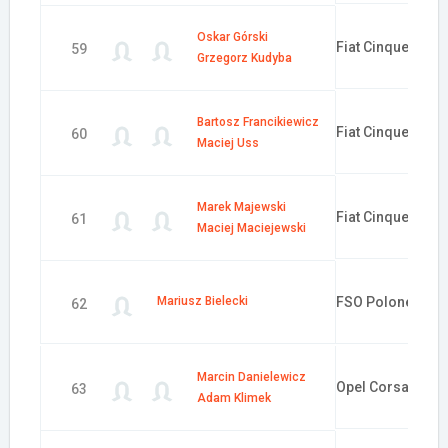
Oskar Górski
Fiat Cinquecento
59
Grzegorz Kudyba
Bartosz Francikiewicz
Fiat Cinquecento
60
Maciej Uss
Marek Majewski
Fiat Cinquecento
61
Maciej Maciejewski
Mariusz Bielecki
FSO Polonez
62
Marcin Danielewicz
Opel Corsa
63
Adam Klimek