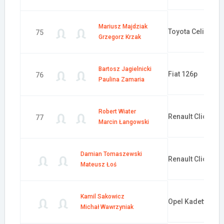
Mariusz Majdziak
Toyota Celica GT
75
Grzegorz Krzak
Bartosz Jagielnicki
Fiat 126p
76
Paulina Zamaria
Robert Wiater
Renault Clio
77
Marcin Łangowski
Damian Tomaszewski
Renault Clio
Mateusz Łoś
Kamil Sakowicz
Opel Kadett GSI
Michał Wawrzyniak