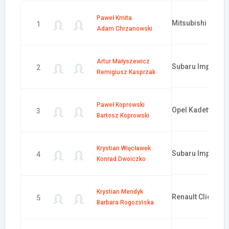
Paweł Kmita
Mitsubishi Lance
1
Adam Chrzanowski
Artur Małyszewicz
Subaru Impreza 
2
Remigiusz Kasprzak
Paweł Koprowski
Opel Kadett GSI
3
Bartosz Koprowski
Krystian Więcławek
Subaru Impreza
4
Konrad Dwoiczko
Krystian Mendyk
Renault Clio
5
Barbara Rogozińska