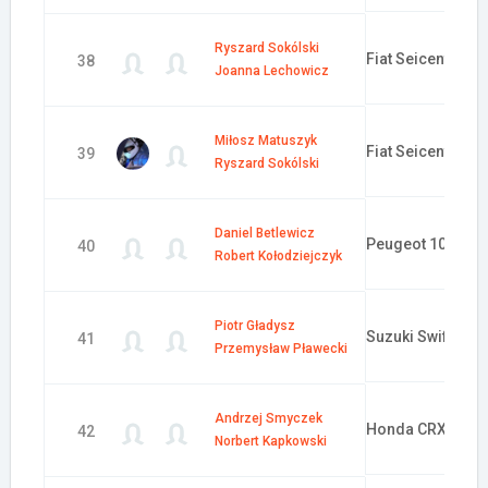
Ryszard Sokólski
Fiat Seicento
38
Joanna Lechowicz
Miłosz Matuszyk
Fiat Seicento
39
Ryszard Sokólski
Daniel Betlewicz
Peugeot 106
40
Robert Kołodziejczyk
Piotr Gładysz
Suzuki Swift
41
Przemysław Pławecki
Andrzej Smyczek
Honda CRX
42
Norbert Kapkowski