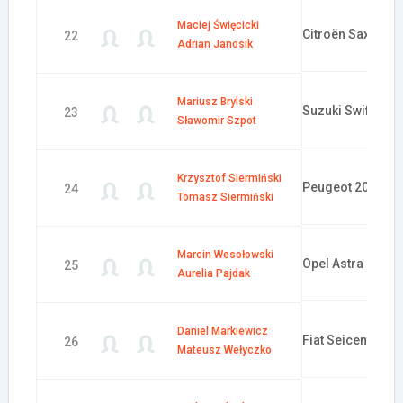
Maciej Święcicki
Citroën Saxo
22
Adrian Janosik
Mariusz Brylski
Suzuki Swift
23
Sławomir Szpot
Krzysztof Siermiński
Peugeot 206
24
Tomasz Siermiński
Marcin Wesołowski
Opel Astra GSi 1
25
Aurelia Pajdak
Daniel Markiewicz
Fiat Seicento
26
Mateusz Wełyczko