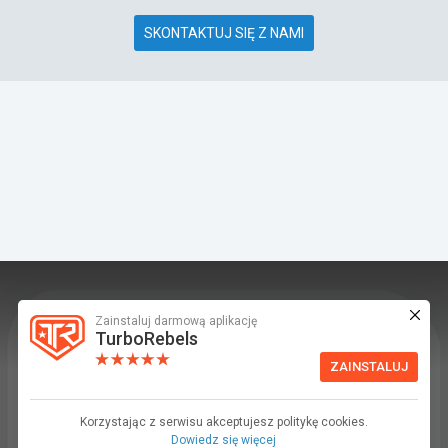
SKONTAKTUJ SIĘ Z NAMI
Zainstaluj darmową aplikację
TurboRebels to platforma społecznościowa i
TurboRebels
aplikacja mobilna dla fanów motoryzacji.
ZAINSTALUJ
INFORMACJE I KONTAKT
Baza wiedzy (F.A.Q.)
Korzystając z serwisu akceptujesz politykę cookies.
Dowiedz się więcej
Regulamin