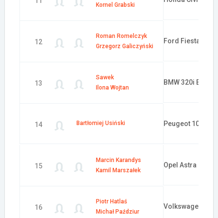
11
Kornel Grabski
Roman Romelczyk
Ford Fiesta
12
Grzegorz Galiczyński
Sawek
BMW 320i E30
13
Ilona Wojtan
Bartłomiej Usiński
Peugeot 106
14
Marcin Karandys
Opel Astra GSi 1
15
Kamil Marszałek
Piotr Hatlaś
Volkswagen Pol
16
Michał Paździur