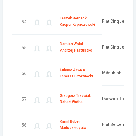
Leszek Bernacki
Fiat Cinquecento
54
Kacper Kopaczewski
Damian Wolak
Fiat Cinquecento
55
Andrzej Pastuszko
Łukasz Jewuła
Mitsubishi Colt
56
Tomasz Drzewiecki
Grzegorz Trzeciak
Daewoo Tico
57
Robert Wróbel
Kamil Bober
Fiat Seicento
58
Mariusz Łopata