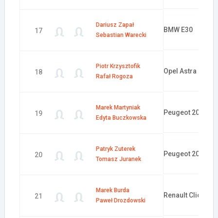
Dariusz Zapał
BMW E30
17
Sebastian Warecki
Piotr Krzysztofik
Opel Astra GSi 1
18
Rafał Rogoza
Marek Martyniak
Peugeot 206
19
Edyta Buczkowska
Patryk Zuterek
Peugeot 206
20
Tomasz Juranek
Marek Burda
Renault Clio
21
Paweł Drozdowski