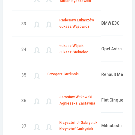
Adrian Byczkowski
Radosław Łukaszów
BMW E30
33
Łukasz Wąsowicz
Łukasz Wójcik
Opel Astra GSi 1
34
Łukasz Siebielec
Grzegorz Guźliński
Renault Mégane
35
Jarosław Witkowski
Fiat Cinquecento
36
Agnieszka Zastawna
Krzysztof Jr Gabrysiak
Mitsubishi Colt
37
Krzysztof Garbysiak