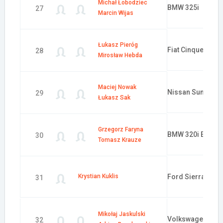
Michał Łobodziec
BMW 325i
27
Marcin Wijas
Łukasz Pieróg
Fiat Cinquecento
28
Mirosław Hebda
Maciej Nowak
Nissan Sunny
29
Łukasz Sak
Grzegorz Faryna
BMW 320i E36
30
Tomasz Krauze
Krystian Kuklis
Ford Sierra RS C
31
Mikołaj Jaskulski
Volkswagen Golf
32