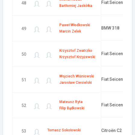
Fiat Seicento
48
Bartłomiej Jaskółka
Paweł Włodkowski
BMW 318
49
Marcin Zelek
Krzysztof Zwatrzko
Fiat Seicento
50
Krzysztof Krzyżewski
Wojciech Wiśniowski
Fiat Seicento
51
Jarosław Ciesielski
Mateusz Ryta
Fiat Seicento
52
Filip Bądkowski
Tomasz Sokołowski
Citroën C2
53