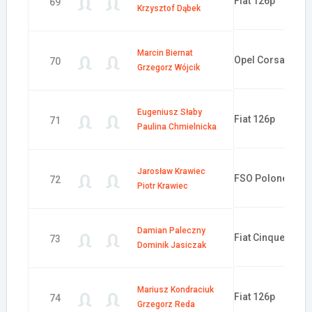
Fiat 126p
69
Krzysztof Dąbek
Marcin Biernat
Opel Corsa
70
Grzegorz Wójcik
Eugeniusz Słaby
Fiat 126p
71
Paulina Chmielnicka
Jarosław Krawiec
FSO Polonez
72
Piotr Krawiec
Damian Paleczny
Fiat Cinquecento
73
Dominik Jasiczak
Mariusz Kondraciuk
Fiat 126p
74
Grzegorz Reda