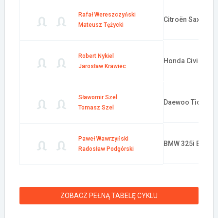
Rafał Wereszczyński
Citroën Saxo
Mateusz Tężycki
Robert Nykiel
Honda Civic
Jarosław Krawiec
Sławomir Szel
Daewoo Tico
Tomasz Szel
Paweł Wawrzyński
BMW 325i E30
Radosław Podgórski
ZOBACZ PEŁNĄ TABELĘ CYKLU