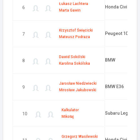
Łukasz Lachtera
Honda Civic
6
Marta Gawin
Krzysztof Święcicki
Peugeot 106
7
Mateusz Podraza
Dawid Sokólski
BMW
8
Karolina Sokólska
Jarosław Niedźwiecki
BMW E36
9
Mirosław Jakubowski
Kalkulator
Subaru Legacy 4
10
Mikołaj
Grzegorz Wasilewski
Honda Civic