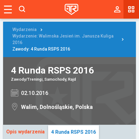
Magazyn
Tablica
Wydarzenia
Wydarzenie: Walimska Jesień im. Janusza Kuliga
Wyniki
2016
Zawody: 4 Runda RSPS 2016
Blogi
4 Runda RSPS 2016
Galerie
Zawody/Treningi, Samochody, Rajd
Wydarzenia
02.10.2016
Giełda
Walim, Dolnośląskie, Polska
Ranking
Opis wydarzenia
4 Runda RSPS 2016
Zaloguj się