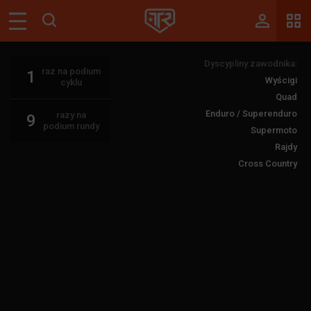
Magazyn
Dyscypliny zawodnika:
Tablica
raz na podium
1
Wyścigi
cyklu
Wyniki
Quad
Enduro / Superenduro
razy na
9
Blogi
podium rundy
Supermoto
Rajdy
Galerie
Cross Country
Wydarzenia
Giełda
Ranking
Zaloguj się