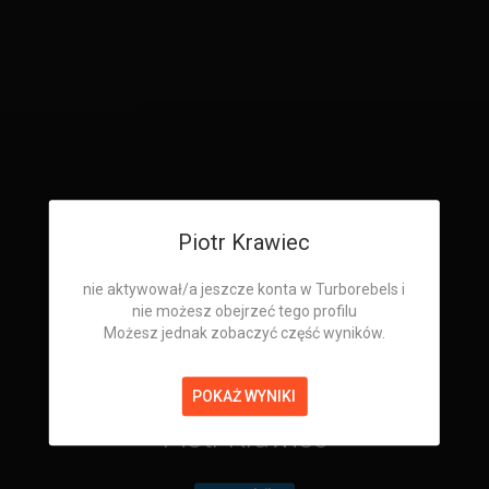
Piotr Krawiec
nie aktywował/a jeszcze konta w Turborebels i
nie możesz obejrzeć tego profilu
Możesz jednak zobaczyć część wyników.
POKAŻ WYNIKI
Piotr Krawiec