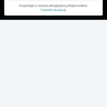
Korzystając z serwisu akceptujesz politykę cookies.
Dowiedz się więcej
Dane pochodzą z bazy danych TurboRebels. Wciąż pracujemy nad ich
aktualnością.
MIEJSCE W ZAWODACH
1
2
3
4-10
11+