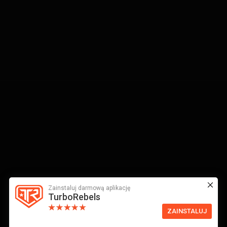
Zainstaluj darmową aplikację
TurboRebels
ZAINSTALUJ