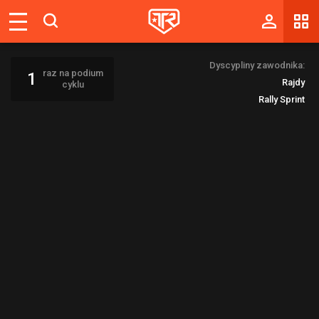
Magazyn
Dyscypliny zawodnika:
Tablica
raz na podium
1
Rajdy
cyklu
Wyniki
Rally Sprint
Blogi
Galerie
Wydarzenia
Giełda
Ranking
Zaloguj się