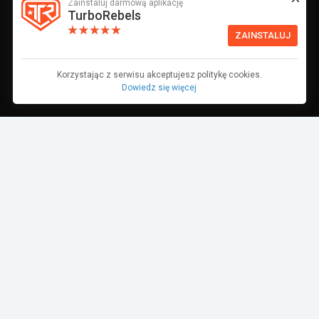
Zainstaluj darmową aplikację
TurboRebels
ZAINSTALUJ
Korzystając z serwisu akceptujesz politykę cookies.
Dowiedz się więcej
Dane pochodzą z bazy danych TurboRebels. Wciąż pracujemy nad ich
aktualnością.
MIEJSCE W ZAWODACH
4-10