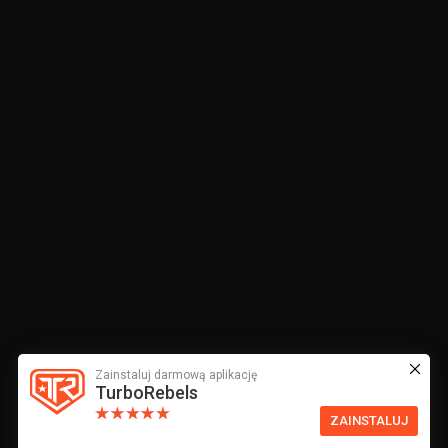
Zainstaluj darmową aplikację
TurboRebels
ZAINSTALUJ