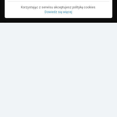
Korzystając z serwisu akceptujesz politykę cookies.
Dowiedz się więcej
AKTYWNOŚĆ
OBSERWOWANI
AKTYWNOŚĆ
OBSERWOWANI
Cezary Gębicki
79
obserwowanych