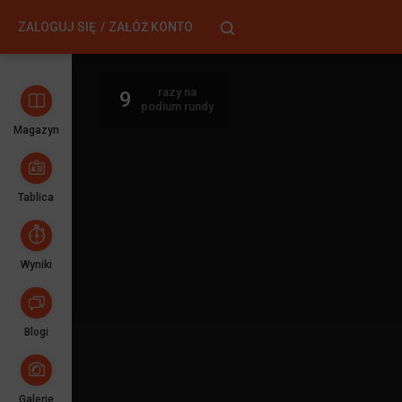
ZALOGUJ SIĘ
ZAŁÓŻ KONTO
razy na
9
podium rundy
Magazyn
Tablica
Wyniki
Blogi
Galerie