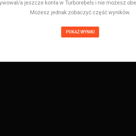
tywował/a jeszcze konta w Turborebels i nie możesz obej
Możesz jednak zobaczyć część wyników.
POKAŻ WYNIKI
Buni
Zawodnik