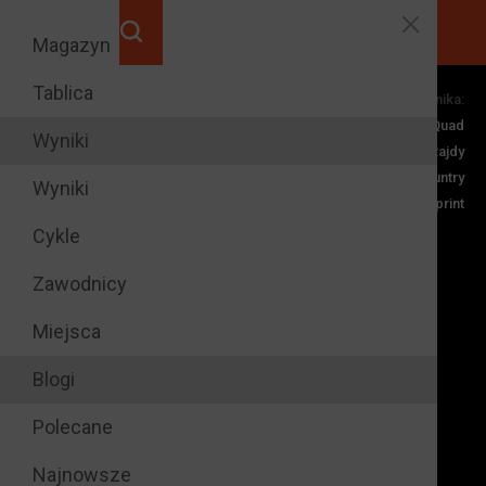
Magazyn
Tablica
Dyscypliny zawodnika:
razy na
2
Quad
podium rundy
Wyniki
Rajdy
Cross Country
Wyniki
Rally Sprint
Cykle
Zawodnicy
Miejsca
Blogi
Polecane
Najnowsze