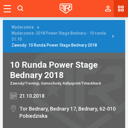
Magazyn
Tablica
Wydarzenia
Wydarzenie: 2018 Power Stage Bednary - 10 runda
Wyniki
21.10
Zawody: 10 Runda Power Stage Bednary 2018
Blogi
10 Runda Power Stage
Galerie
Bednary 2018
Wydarzenia
Zawody/Treningi, Samochody, Rallysprint/TimeAttack
Giełda
21.10.2018
Ranking
Tor Bednary, Bednary 17, Bednary, 62-010
Pobiedziska
Zaloguj się