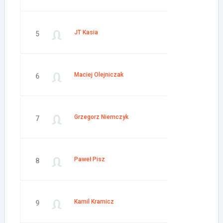
JT Kasia
5
Maciej Olejniczak
6
Grzegorz Niemczyk
7
Paweł Pisz
8
Kamil Kramicz
9