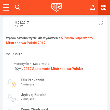
Magazyn
Tablica
8.02.2017
14:22
Wyniki
Wprowadzono wyniki dla wydarzenia
5 Runda Supermoto
Mistrzostwa Polski 2017
Blogi
22.07.2017
Galerie
Motocykle /
Supermoto
Wydarzenia
(Cykl:
2017 Supermoto Mistrzostwa Polski
)
Giełda
Erik Provaznik
1 miejsce
Ranking
Jędrzej Żuralski
2 miejsce
Zaloguj się
Denis Chadrysiak