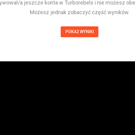
tywował/a jeszcze konta w Turborebels i nie możesz obej
Możesz jednak zobaczyć część wyników.
POKAŻ WYNIKI
Denis Chadrysiak
Zawodnik