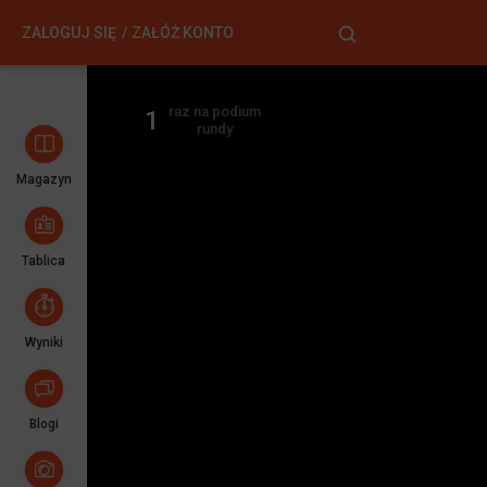
ZALOGUJ SIĘ
ZAŁÓŻ KONTO
raz na podium
1
rundy
Magazyn
Tablica
Wyniki
Blogi