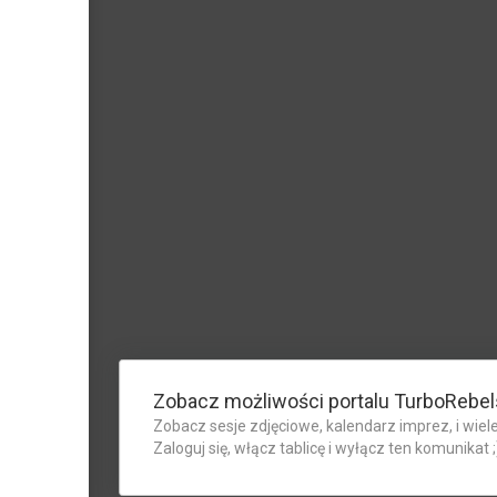
Zobacz możliwości portalu TurboRebel
Zobacz sesje zdjęciowe, kalendarz imprez, i wiele
Zaloguj się, włącz tablicę i wyłącz ten komunikat ;