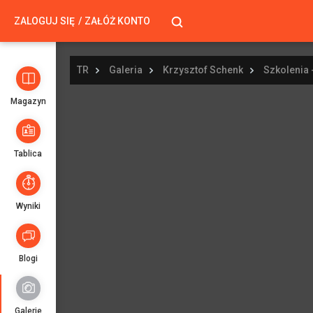
ZALOGUJ SIĘ
ZAŁÓŻ KONTO
TR
Galeria
Krzysztof Schenk
Szkolenia 
Magazyn
Tablica
Wyniki
Blogi
Galerie