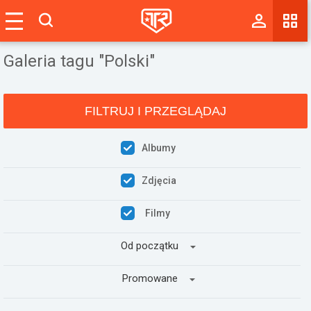
Magazyn
Galeria tagu "Polski"
Tablica
Wyniki
FILTRUJ I PRZEGLĄDAJ
Blogi
Albumy
Galerie
Zdjęcia
Wydarzenia
Filmy
Giełda
Od początku
Ranking
Promowane
Zaloguj się