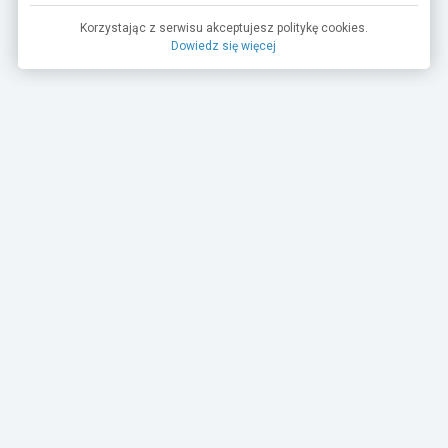
Korzystając z serwisu akceptujesz politykę cookies.
Dowiedz się więcej
TurboRebels to platforma społecznościowa i aplikacja
mobilna dla fanów motoryzacji.
INFORMACJE I KONTAKT
Baza wiedzy (F.A.Q.)
Regulamin
Polityka prywatności