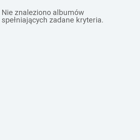
Załóż konto
Nie znaleziono albumów
spełniających zadane kryteria.