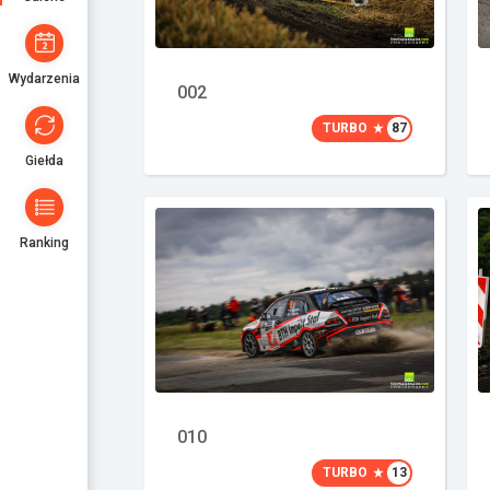
Wydarzenia
002
TURBO
87
Giełda
Ranking
010
TURBO
13