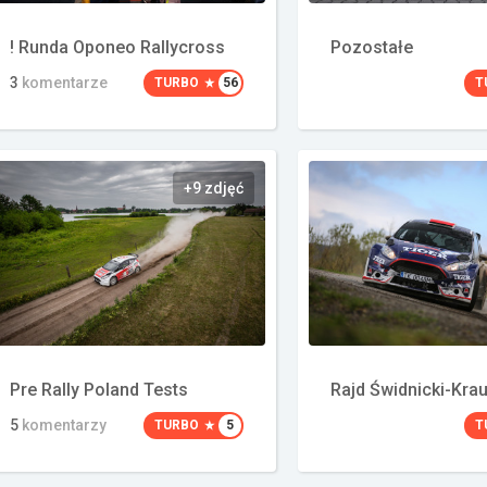
! Runda Oponeo Rallycross
Pozostałe
3
komentarze
TURBO
56
T
+9 zdjęć
Pre Rally Poland Tests
Rajd Świdnicki-Kra
5
komentarzy
TURBO
5
T