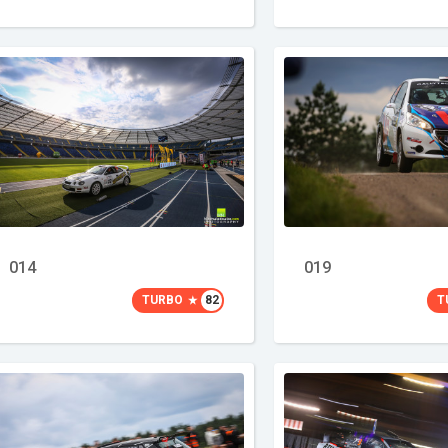
014
019
TURBO
82
T