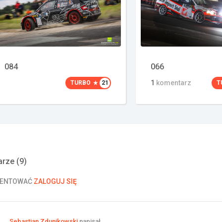
084
066
1
komentarz
TURBO
21
T
rze (
9
)
MENTOWAĆ
ZALOGUJ SIĘ
Sebastian Zdunikowski
napisał