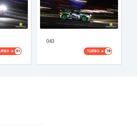
043
URBO
91
TURBO
78