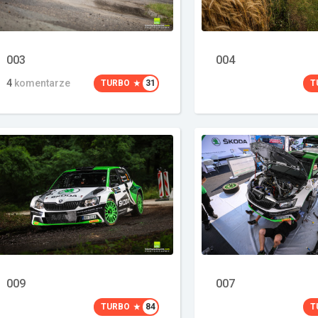
003
004
4
komentarze
TURBO
31
T
009
007
TURBO
84
T