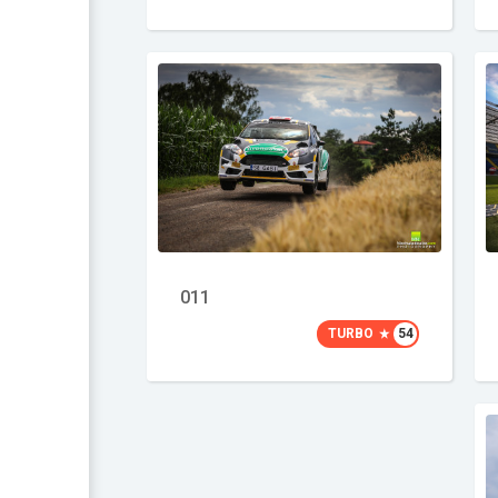
011
TURBO
54