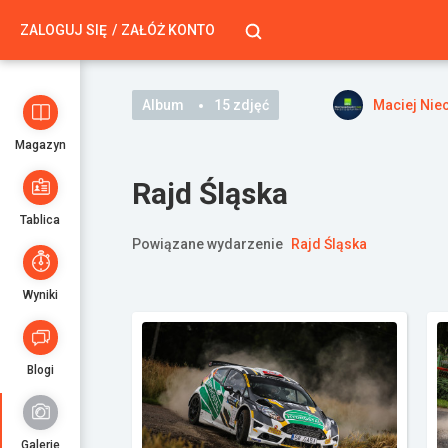
ZALOGUJ SIĘ
ZAŁÓŻ KONTO
Album
15 zdjęć
Maciej Nie
Magazyn
Rajd Śląska
Tablica
Powiązane wydarzenie
Rajd Śląska
Wyniki
Blogi
Galerie