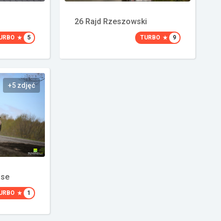
26 Rajd Rzeszowski
URBO
5
TURBO
9
+5 zdjęć
use
URBO
1