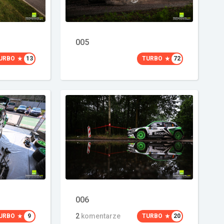
005
URBO
13
TURBO
72
006
2
komentarze
URBO
9
TURBO
20