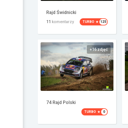
Rajd Świdnicki
11
komentarzy
TURBO
125
+16 zdjęć
74 Rajd Polski
TURBO
0