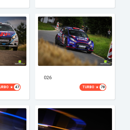
026
URBO
47
TURBO
78