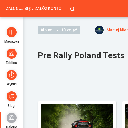
ZALOGUJ SIĘ
ZAŁÓŻ KONTO
Album
10 zdjęć
Maciej Nie
Magazyn
Pre Rally Poland Tests
Tablica
Wyniki
Blogi
Galerie