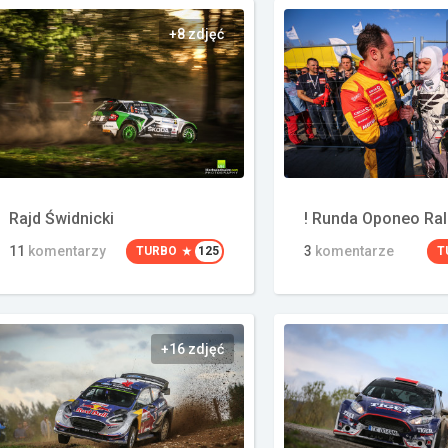
+8 zdjęć
Rajd Świdnicki
! Runda Oponeo Ral
11
komentarzy
3
komentarze
TURBO
125
T
+16 zdjęć