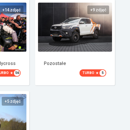
+14 zdjęć
+9 zdjęć
lycross
Pozostałe
URBO
56
TURBO
5
+5 zdjęć