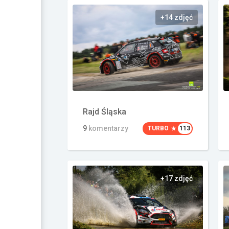
+14 zdjęć
Rajd Śląska
9
komentarzy
TURBO
113
+17 zdjęć