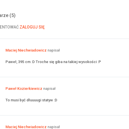
rze (
5
)
MENTOWAĆ
ZALOGUJ SIĘ
Maciej Niechwiadowicz
napisał
Paweł, 395 cm :D Troche się giba na takiej wysokości :P
Paweł Kozierkiewicz
napisał
To musi być dłuuuugi statyw :D
Maciej Niechwiadowicz
napisał