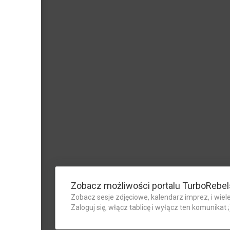
Zobacz możliwości portalu TurboRebel
Zobacz sesje zdjęciowe, kalendarz imprez, i wiele
Zaloguj się, włącz tablicę i wyłącz ten komunikat ;