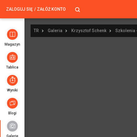
ZALOGUJ SIĘ
ZAŁÓŻ KONTO
TR
Galeria
Krzysztof Schenk
Szkolenia 
Magazyn
Tablica
Wyniki
Blogi
Galerie