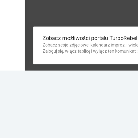
Zobacz możliwości portalu TurboRebel
Zobacz sesje zdjęciowe, kalendarz imprez, i wiele
Zaloguj się, włącz tablicę i wyłącz ten komunikat ;
Carlos92
Warszawa
15.11.2016 13:24
Aston Martin DBS
carspotting
car spotting
aston