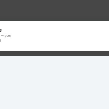
s
 więcej.
)
dbs