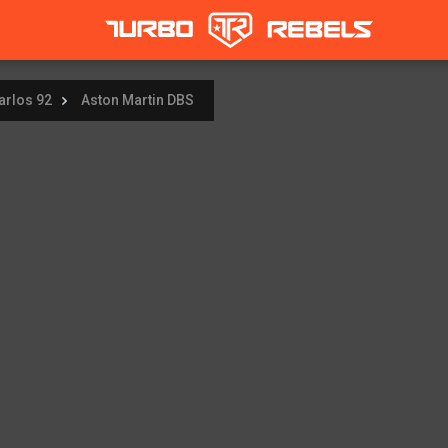
arlos 92
Aston Martin DBS