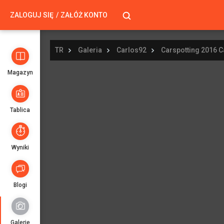
ZALOGUJ SIĘ
ZAŁÓŻ KONTO
TR
Galeria
Carlos92
Carspotting 2016 C
Magazyn
Tablica
Wyniki
Blogi
Galerie