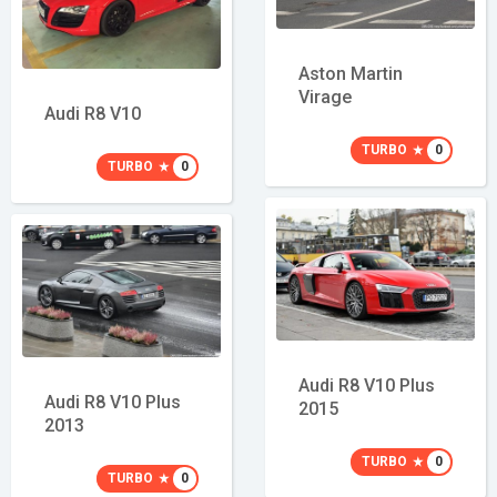
Aston Martin
Virage
Audi R8 V10
TURBO
0
TURBO
0
Audi R8 V10 Plus
Audi R8 V10 Plus
2015
2013
TURBO
0
TURBO
0