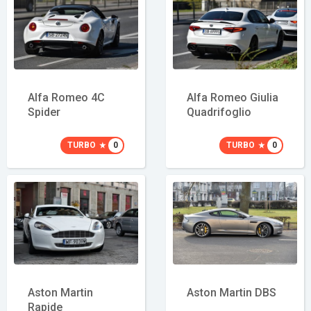
Załóż konto
Alfa Romeo 4C
Alfa Romeo Giulia
Spider
Quadrifoglio
TURBO
0
TURBO
0
Aston Martin
Aston Martin DBS
Rapide