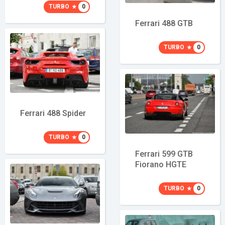
TURBO
0
Ferrari 488 GTB
TURBO
0
Ferrari 488 Spider
TURBO
0
Ferrari 599 GTB
Fiorano HGTE
TURBO
0