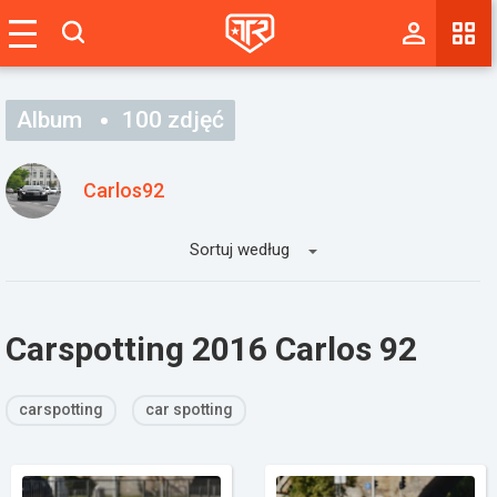
Magazyn
Tablica
Album
100 zdjęć
Wyniki
Carlos92
Blogi
Sortuj według
Galerie
Wydarzenia
Carspotting 2016 Carlos 92
Giełda
Ranking
carspotting
car spotting
Zaloguj się