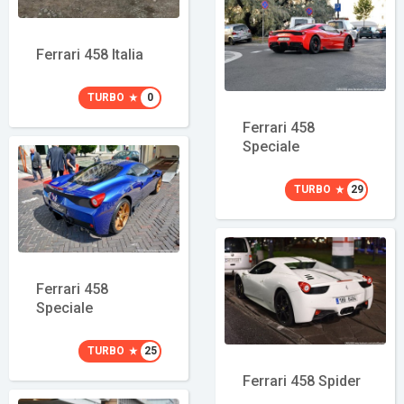
Ferrari 458 Italia
TURBO
0
Ferrari 458
Speciale
TURBO
29
Ferrari 458
Speciale
TURBO
25
Ferrari 458 Spider