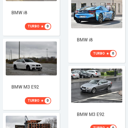
BMW i8
TURBO
0
BMW i8
TURBO
0
BMW M3 E92
TURBO
0
BMW M3 E92
TURBO
0